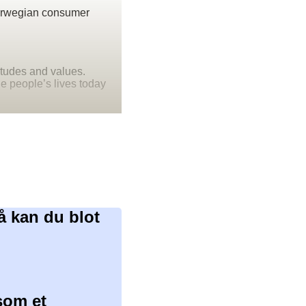
Norwegian consumer
itudes and values.
ne people’s lives today
å kan du blot
som et