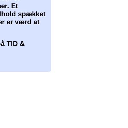
er. Et
ndhold spækket
er er værd at
å TID &