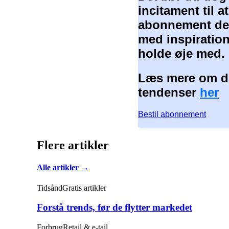
incitament til 
abonnement der
med inspiration
holde øje med.
Læs mere om de
tendenser
her
Bestil abonnement
Flere artikler
Alle artikler →
Tidsånd
Gratis artikler
Forstå trends, før de flytter markedet
Forbrug
Retail & e-tail