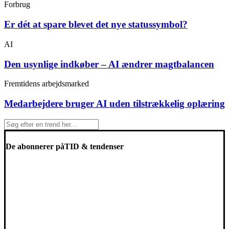
Forbrug
Er dét at spare blevet det nye statussymbol?
AI
Den usynlige indkøber – AI ændrer magtbalancen
Fremtidens arbejdsmarked
Medarbejdere bruger AI uden tilstrækkelig oplæring
De abonnerer på
TID & tendenser