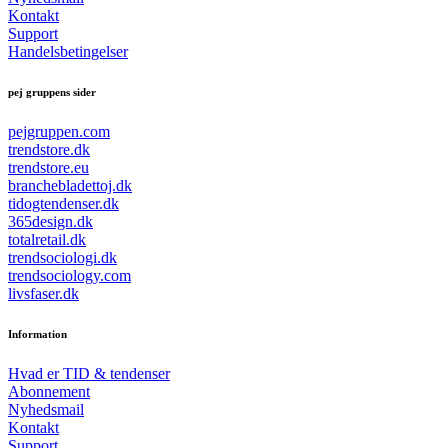
Kontakt
Support
Handelsbetingelser
pej gruppens sider
pejgruppen.com
trendstore.dk
trendstore.eu
branchebladettoj.dk
tidogtendenser.dk
365design.dk
totalretail.dk
trendsociologi.dk
trendsociology.com
livsfaser.dk
Information
Hvad er TID & tendenser
Abonnement
Nyhedsmail
Kontakt
Support