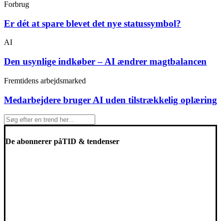
Forbrug
Er dét at spare blevet det nye statussymbol?
AI
Den usynlige indkøber – AI ændrer magtbalancen
Fremtidens arbejdsmarked
Medarbejdere bruger AI uden tilstrækkelig oplæring
De abonnerer på
TID & tendenser