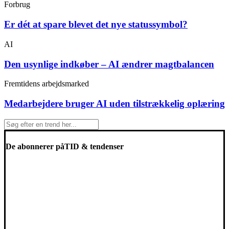
Forbrug
Er dét at spare blevet det nye statussymbol?
AI
Den usynlige indkøber – AI ændrer magtbalancen
Fremtidens arbejdsmarked
Medarbejdere bruger AI uden tilstrækkelig oplæring
De abonnerer på
TID & tendenser