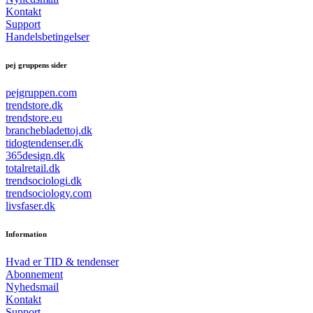
Kontakt
Support
Handelsbetingelser
pej gruppens sider
pejgruppen.com
trendstore.dk
trendstore.eu
branchebladettoj.dk
tidogtendenser.dk
365design.dk
totalretail.dk
trendsociologi.dk
trendsociology.com
livsfaser.dk
Information
Hvad er TID & tendenser
Abonnement
Nyhedsmail
Kontakt
Support