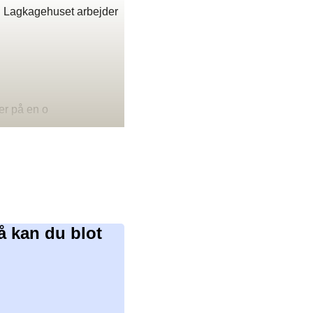
an Lagkagehuset arbejder
er på en o
å kan du blot