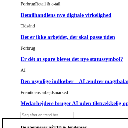
Forbrug
Retail & e-tail
Detailhandlens nye digitale virkelighed
Tidsånd
Det er ikke arbejdet, der skal passe tiden
Forbrug
Er dét at spare blevet det nye statussymbol?
AI
Den usynlige indkøber – AI ændrer magtbala
Fremtidens arbejdsmarked
Medarbejdere bruger AI uden tilstrækkelig o
De abonnerer på
TID & tendenser