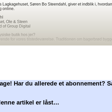
s Lagkagehuset, Søren Bo Steendahl, giver et indblik i, hvord
g online.
hl
et, Ole & Steen
d of Group Digital
fysiske butik hos jer?
ørende for vores tilstedeværelse. Traditionen om bagerbrød bygg
age! Har du allerede et abonnement? S
denne artikel er låst…