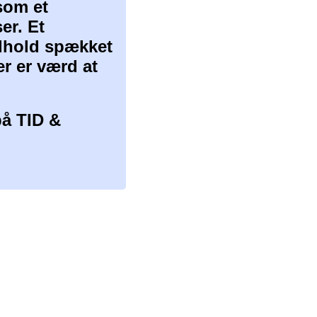
som et
er. Et
ndhold spækket
er er værd at
å TID &