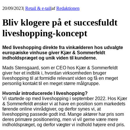
20/09/2023
|
Retail & e-tail
|
af
Redaktionen
Bliv klogere på et succesfuldt
liveshopping-koncept
Med liveshopping direkte fra vinkælderen hos udvalgte
europæiske vinhuse giver Kjær & Sommerfeldt
indholdspræget og unik viden til kunderne.
Mads Stensgaard, som er CEO hos Kjær & Sommerfeldt
giver her et indblik i, hvordan virksomheden bruger
liveshopping til at formidle relevant viden og få en meget
personlig kontakt til en meget større målgruppe.
Hvornår introducerede I liveshopping?
Vi startede op med liveshopping i september 2022. Hos Kjær
& Sommerfeldt ønsker vi at have en position som markedets
førende online vinrådgiver, og derfor synes vi, at
liveshopping passede godt ind. Mange aktører har pris som
deres primære positionering, men vi vil gerne være mere
indholdspræget, og derfor vægter vi indhold højere end pris.