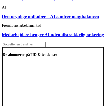
AI
Den usynlige indkøber – AI ændrer magtbalancen
Fremtidens arbejdsmarked
Medarbejdere bruger AI uden tilstrækkelig oplæring
De abonnerer på
TID & tendenser