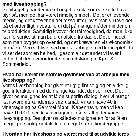
med liveshopping?
Selvfølgelig har der været noget teknik, som vi skulle have
styr på, men det har været rimelig simpelt. Det er et levende
medie, og det kræver en del ressourcer, hvis man vil lave det
på et ordentligt niveau, fordi det på mange måder minder om
tv-produktion. Samtidig kræver det tålmodighed, da man ikke
kan forvente, at man buldrer afsted fra dag et Det er noget,
som man bygger op over tid, og det kræver en vis økonomisk
formåen. Men vi bliver ved med at arbejde med konceptet, da
vi ser det som en helhed, ligesom alt det andet vi laver i
forhold til den overordnede markedsføring af Kjær &
Sommerfeldt.
Hvad har været de største gevinster ved at arbejde med
liveshopping?
Vores liveshopping har givet et rigtig fint salg og en virkelig
god interaktion med de mange tusinde, der ser med. Det
giver os mulighed for at få en superfin dialog, hvor vi hurtigt
kan svare på kundernes spørgsmål. Vi kan have 40 til
vinsmagning på Gammel Mønt i København, men vi kan
have 10.000 med til vinsmagning, når vi afholder vores
liveshopping. Det giver os således muligheden for at få en
meget personlig kontakt til en meget større kundegruppe.
Hvordan har liveshopping været med til at udvikle jeres