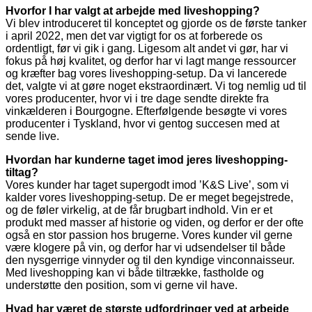
Hvorfor I har valgt at arbejde med liveshopping?
Vi blev introduceret til konceptet og gjorde os de første tanker
i april 2022, men det var vigtigt for os at forberede os
ordentligt, før vi gik i gang. Ligesom alt andet vi gør, har vi
fokus på høj kvalitet, og derfor har vi lagt mange ressourcer
og kræfter bag vores liveshopping-setup. Da vi lancerede
det, valgte vi at gøre noget ekstraordinært. Vi tog nemlig ud til
vores producenter, hvor vi i tre dage sendte direkte fra
vinkælderen i Bourgogne. Efterfølgende besøgte vi vores
producenter i Tyskland, hvor vi gentog succesen med at
sende live.
Hvordan har kunderne taget imod jeres liveshopping-
tiltag?
Vores kunder har taget supergodt imod ’K&S Live’, som vi
kalder vores liveshopping-setup. De er meget begejstrede,
og de føler virkelig, at de får brugbart indhold. Vin er et
produkt med masser af historie og viden, og derfor er der ofte
også en stor passion hos brugerne. Vores kunder vil gerne
være klogere på vin, og derfor har vi udsendelser til både
den nysgerrige vinnyder og til den kyndige vinconnaisseur.
Med liveshopping kan vi både tiltrække, fastholde og
understøtte den position, som vi gerne vil have.
Hvad har været de største udfordringer ved at arbejde