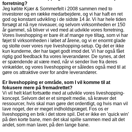
forretning?
Jeg købte Kjær & Sommerfelt i 2008 sammen med to
investorer og en række medarbejdere, og vi har haft en ret
god og konstant udvikling i de sidste 14 år. Vi har hele tiden
forsøgt at nå nye niveauer, og selvom virksomheden er 150
år gammel, så bliver vi ved med at udvikle vores forretning.
Vores liveshopping er bare ét af mange nye tiltag, som vi har
føjet til virksomheden i løbet af årene, og vi er enormt glade
og stolte over vores nye liveshopping-setup. Og det er ikke
kun kunderne, der har taget godt imod det. Vi har også fået
rigtig god feedback fra vores leverandører. De synes, at det
er spændende at være med, når vi sender live fra deres
vinkælder, og vores liveshopping er således også med til at
gøre os attraktive over for andre leverandører.
Er liveshopping er område, som I vil komme til at
fokusere mere på fremadrettet?
Vi vil helt klart fortsætte med at udvikle vores liveshopping-
koncept. Selvom det er et simpelt medie, så kræver det
ressourcer, hvis skal man gøre det ordentligt, og hvis man vil
lave noget, der er meget indholdspræget. Fos os er
liveshopping en brik i det store spil. Det er ikke en ’quick win’
på den korte bane, men det skal spille sammen med alt det
andet, som man laver, på den lange bane.