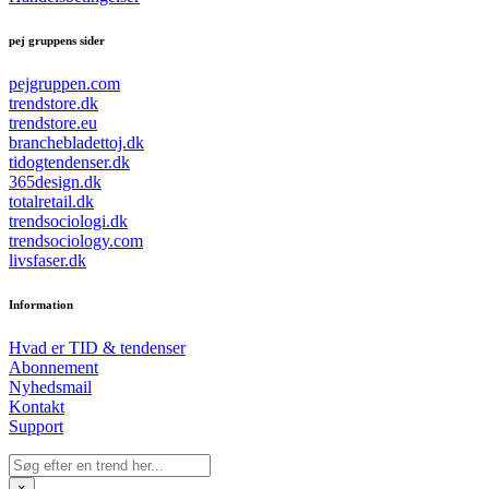
pej gruppens sider
pejgruppen.com
trendstore.dk
trendstore.eu
branchebladettoj.dk
tidogtendenser.dk
365design.dk
totalretail.dk
trendsociologi.dk
trendsociology.com
livsfaser.dk
Information
Hvad er TID & tendenser
Abonnement
Nyhedsmail
Kontakt
Support
×