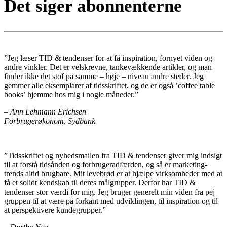
Det siger abonnenterne
”Jeg læser TID & tendenser for at få inspiration, fornyet viden og
andre vinkler. Det er velskrevne, tankevækkende artikler, og man
finder ikke det stof på samme – høje – niveau andre steder. Jeg
gemmer alle eksemplarer af tidsskriftet, og de er også ’coffee table
books’ hjemme hos mig i nogle måneder.”
– Ann Lehmann Erichsen
Forbrugerøkonom, Sydbank
”Tidsskriftet og nyhedsmailen fra TID & tendenser giver mig indsigt
til at forstå tidsånden og forbrugeradfærden, og så er marketing-
trends altid brugbare. Mit levebrød er at hjælpe virksomheder med at
få et solidt kendskab til deres målgrupper. Derfor har TID &
tendenser stor værdi for mig. Jeg bruger generelt min viden fra pej
gruppen til at være på forkant med udviklingen, til inspiration og til
at perspektivere kundegrupper.”