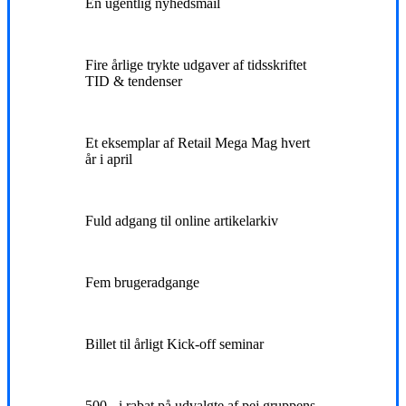
En ugentlig nyhedsmail
Fire årlige trykte udgaver af tidsskriftet
TID & tendenser
Et eksemplar af Retail Mega Mag hvert
år i april
Fuld adgang til online artikelarkiv
Fem brugeradgange
Billet til årligt Kick-off seminar
500,- i rabat på udvalgte af pej gruppens