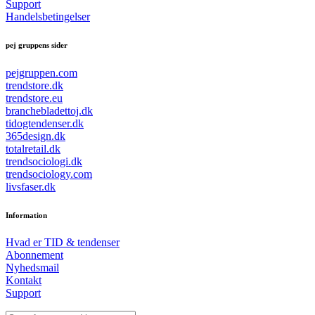
Support
Handelsbetingelser
pej gruppens sider
pejgruppen.com
trendstore.dk
trendstore.eu
branchebladettoj.dk
tidogtendenser.dk
365design.dk
totalretail.dk
trendsociologi.dk
trendsociology.com
livsfaser.dk
Information
Hvad er TID & tendenser
Abonnement
Nyhedsmail
Kontakt
Support