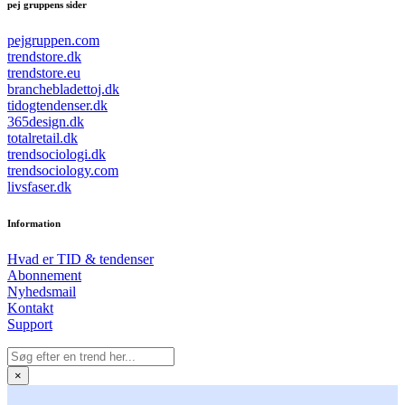
pej gruppens sider
pejgruppen.com
trendstore.dk
trendstore.eu
branchebladettoj.dk
tidogtendenser.dk
365design.dk
totalretail.dk
trendsociologi.dk
trendsociology.com
livsfaser.dk
Information
Hvad er TID & tendenser
Abonnement
Nyhedsmail
Kontakt
Support
×