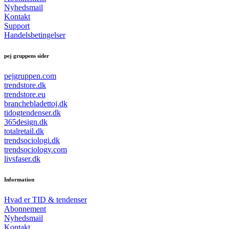
Nyhedsmail
Kontakt
Support
Handelsbetingelser
pej gruppens sider
pejgruppen.com
trendstore.dk
trendstore.eu
branchebladettoj.dk
tidogtendenser.dk
365design.dk
totalretail.dk
trendsociologi.dk
trendsociology.com
livsfaser.dk
Information
Hvad er TID & tendenser
Abonnement
Nyhedsmail
Kontakt