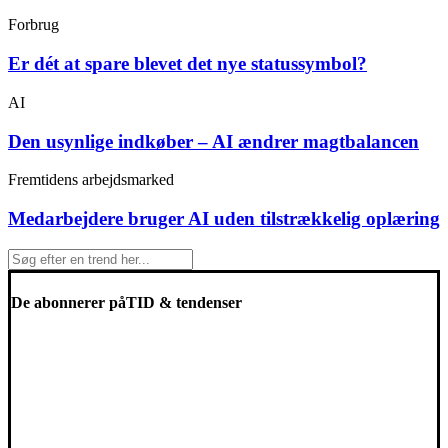
Forbrug
Er dét at spare blevet det nye statussymbol?
AI
Den usynlige indkøber – AI ændrer magtbalancen
Fremtidens arbejdsmarked
Medarbejdere bruger AI uden tilstrækkelig oplæring
De abonnerer på
TID & tendenser