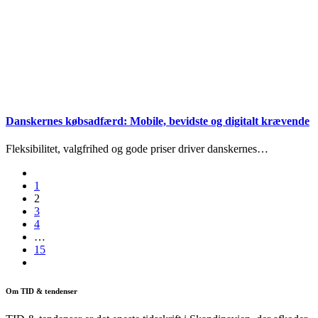
Danskernes købsadfærd: Mobile, bevidste og digitalt krævende
Fleksibilitet, valgfrihed og gode priser driver danskernes…
1
2
3
4
…
15
Om TID & tendenser