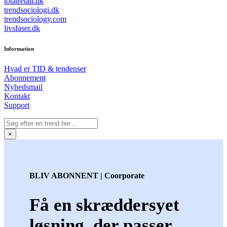
totalretail.dk
trendsociologi.dk
trendsociology.com
livsfaser.dk
Information
Hvad er TID & tendenser
Abonnement
Nyhedsmail
Kontakt
Support
×
BLIV ABONNENT | Coorporate
Få en skræddersyet
løsning, der passer