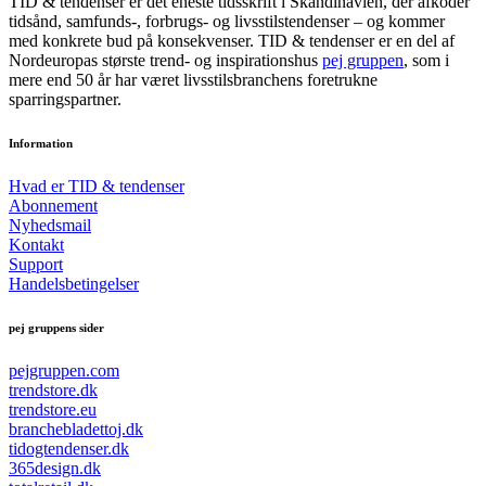
TID & tendenser er det eneste tidsskrift i Skandinavien, der afkoder
tidsånd, samfunds-, forbrugs- og livsstilstendenser – og kommer
med konkrete bud på konsekvenser. TID & tendenser er en del af
Nordeuropas største trend- og inspirationshus
pej gruppen
, som i
mere end 50 år har været livsstilsbranchens foretrukne
sparringspartner.
Information
Hvad er TID & tendenser
Abonnement
Nyhedsmail
Kontakt
Support
Handelsbetingelser
pej gruppens sider
pejgruppen.com
trendstore.dk
trendstore.eu
branchebladettoj.dk
tidogtendenser.dk
365design.dk