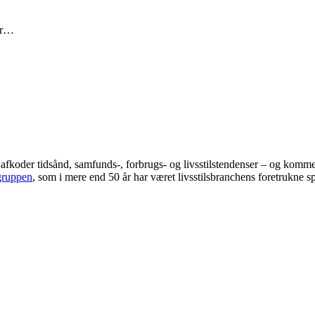
rer…
er afkoder tidsånd, samfunds-, forbrugs- og livsstilstendenser – og ko
gruppen
, som i mere end 50 år har været livsstilsbranchens foretrukne sp