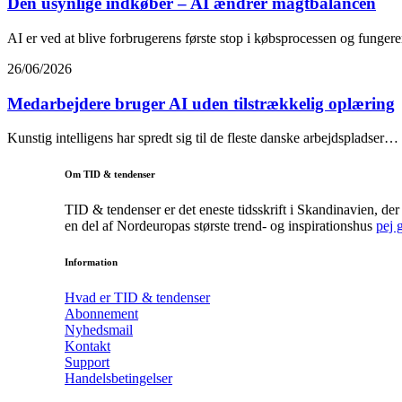
Den usynlige indkøber – AI ændrer magtbalancen
AI er ved at blive forbrugerens første stop i købsprocessen og funge
26/06/2026
Medarbejdere bruger AI uden tilstrækkelig oplæring
Kunstig intelligens har spredt sig til de fleste danske arbejdspladser…
Om TID & tendenser
TID & tendenser er det eneste tidsskrift i Skandinavien, d
en del af Nordeuropas største trend- og inspirationshus
pej 
Information
Hvad er TID & tendenser
Abonnement
Nyhedsmail
Kontakt
Support
Handelsbetingelser