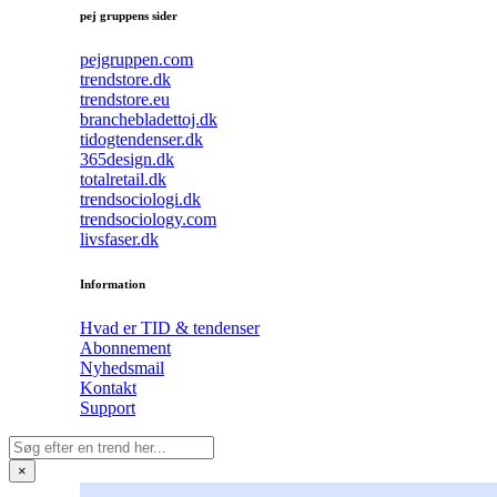
pej gruppens sider
pejgruppen.com
trendstore.dk
trendstore.eu
branchebladettoj.dk
tidogtendenser.dk
365design.dk
totalretail.dk
trendsociologi.dk
trendsociology.com
livsfaser.dk
Information
Hvad er TID & tendenser
Abonnement
Nyhedsmail
Kontakt
Support
×