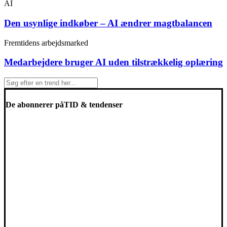
AI
Den usynlige indkøber – AI ændrer magtbalancen
Fremtidens arbejdsmarked
Medarbejdere bruger AI uden tilstrækkelig oplæring
De abonnerer på
TID & tendenser