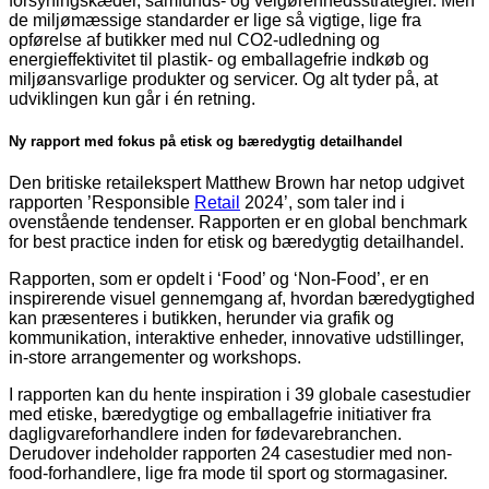
forsyningskæder, samfunds- og velgørenhedsstrategier. Men
de miljømæssige standarder er lige så vigtige, lige fra
opførelse af butikker med nul CO2-udledning og
energieffektivitet til plastik- og emballagefrie indkøb og
miljøansvarlige produkter og servicer. Og alt tyder på, at
udviklingen kun går i én retning.
Ny rapport med fokus på etisk og bæredygtig detailhandel
Den britiske retailekspert Matthew Brown har netop udgivet
rapporten ’Responsible
Retail
2024’, som taler ind i
ovenstående tendenser. Rapporten er en global benchmark
for best practice inden for etisk og bæredygtig detailhandel.
Rapporten, som er opdelt i ‘Food’ og ‘Non-Food’, er en
inspirerende visuel gennemgang af, hvordan bæredygtighed
kan præsenteres i butikken, herunder via grafik og
kommunikation, interaktive enheder, innovative udstillinger,
in-store arrangementer og workshops.
I rapporten kan du hente inspiration i 39 globale casestudier
med etiske, bæredygtige og emballagefrie initiativer fra
dagligvareforhandlere inden for fødevarebranchen.
Derudover indeholder rapporten 24 casestudier med non-
food-forhandlere, lige fra mode til sport og stormagasiner.