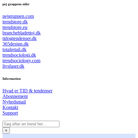
pej gruppens sider
pejgruppen.com
trendstore.dk
trendstore.eu
branchebladettoj.dk
tidogtendenser.dk
365design.dk
totalretail.dk
trendsociologi.dk
trendsociology.com
livsfaser.dk
Information
Hvad er TID & tendenser
Abonnement
Nyhedsmail
Kontakt
Support
×