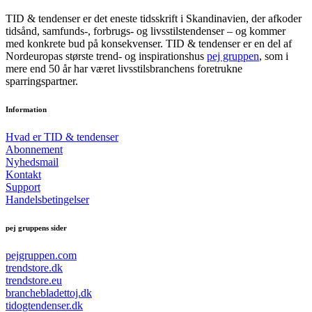
TID & tendenser er det eneste tidsskrift i Skandinavien, der afkoder
tidsånd, samfunds-, forbrugs- og livsstilstendenser – og kommer
med konkrete bud på konsekvenser. TID & tendenser er en del af
Nordeuropas største trend- og inspirationshus
pej gruppen
, som i
mere end 50 år har været livsstilsbranchens foretrukne
sparringspartner.
Information
Hvad er TID & tendenser
Abonnement
Nyhedsmail
Kontakt
Support
Handelsbetingelser
pej gruppens sider
pejgruppen.com
trendstore.dk
trendstore.eu
branchebladettoj.dk
tidogtendenser.dk