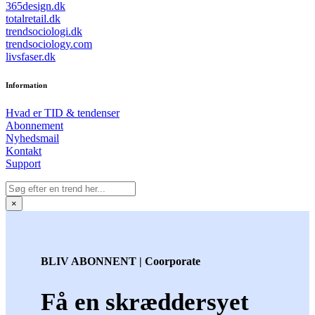
365design.dk
totalretail.dk
trendsociologi.dk
trendsociology.com
livsfaser.dk
Information
Hvad er TID & tendenser
Abonnement
Nyhedsmail
Kontakt
Support
×
BLIV ABONNENT | Coorporate
Få en skræddersyet