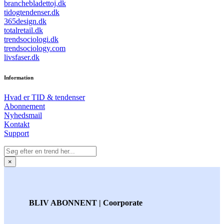
branchebladettoj.dk
tidogtendenser.dk
365design.dk
totalretail.dk
trendsociologi.dk
trendsociology.com
livsfaser.dk
Information
Hvad er TID & tendenser
Abonnement
Nyhedsmail
Kontakt
Support
×
BLIV ABONNENT | Coorporate